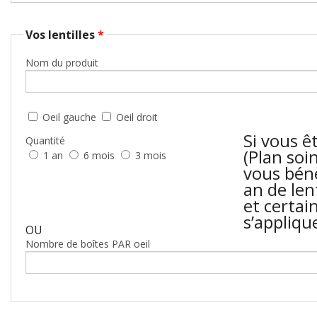
Vos lentilles
*
Nom du produit
Oeil gauche
Oeil droit
Si vous ê
Quantité
(Plan soi
1 an
6 mois
3 mois
vous béné
an de lent
et certai
s’appliqu
OU
Nombre de boîtes PAR oeil