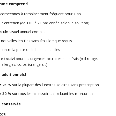
amme comprend
:
s
cornéennes à remplacement fréquent pour 1 an
s
d’entretien (de 1.8L à 2L par année selon la solution)
oculo-visuel annuel complet
nouvelles lentilles sans frais lorsque requis
contre la perte ou le bris de lentilles
et suivi
pour les urgences oculaires sans frais (œil rouge,
 allergies, corps étrangers...)
 additionnels!
e 25 %
sur la plupart des lunettes solaires sans prescription
e 30 %
sur tous les accessoires (excluant les montures)
s conservés
ccru