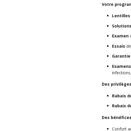
Votre progr
Lentille
Solution
Examen
Essais
de 
Garantie
Examens 
infections,
Des privilèges
Rabais d
Rabais d
Des bénéfice
Confort a