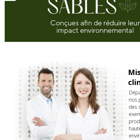
Mis
cli
Dépa
nos 
des 
exem
prod
haute
envi